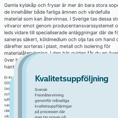
Gamla kylskåp och frysar är mer än bara stora sop
de innehåller både farliga ämnen och värdefulla
material som kan återvinnas. I Sverige tas dessa st
vitvaror emot genom producentansvarssystemet 
leds vidare till specialiserade anläggningar där de f
saneras säkert, köldmedium och olja tas om hand 
därefter sorteras i plast, metall och isolering för
materialåtervinning. I den här guiden får du en över
över hur återvinningsprocessen går till och varför 
hantering är viktig.
Typbestämning
Steg 2
Vad händer med materia
Kvalitetsuppföljning
El-Kretsen samlar in ungefär 27
Visste du
000 ton kasserade kylmöbler
sen?
detta om
(som kylar, frysar, värmepumpar
När saneringen
I steg 2 börjar
Svensk
CFC-
Steg 1
och
är klar så ska
den riktiga
Freonåtervinning
kylmöble
Järnet går till kylskrot
luftkonditioneringsanläggningar)
kylmöbeln
fragmenteringen,
genomför månatliga
89.32
%
i smältverk. Plasten
varje år. Eftersom kylmöbler
typbestämmas
och processen är
kvalitetsuppföljningar
När
När man
blir oftast till
räknas som farligt avfall är det
Efter den manuella
Kylmöblerna
enligt vad det
av säkerhetsskäl
på processen där
kylmöblerna
plastgranulat* eller
av materialet på
återvinner
viktigt att de tas omhand på ett
sorteringen skickas
transporteras
är för isolering,
helt vakuumtät.
man tar prover på
först kommer