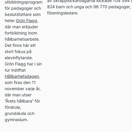
av Skräpplockardagarna lockade 704 594 sk
utbildningsprogram
824 barn och unga och 96 770 pedagoger, f
för pedagoger och
föreningsledare.
beslutsfattare som
heter
Grön Flagg
,
där man erbjuder
fortbildning inom
hållbarhetsarbete.
Det finns här ett
stort fokus på
elevinflytande.
Grön Flagg har i sin
tur instiftat
Hållbarhetsdagen
,
som firas den 11
november varje år,
där man utser
”Årets hållbara” för
förskola,
grundskola och
gymnasium.