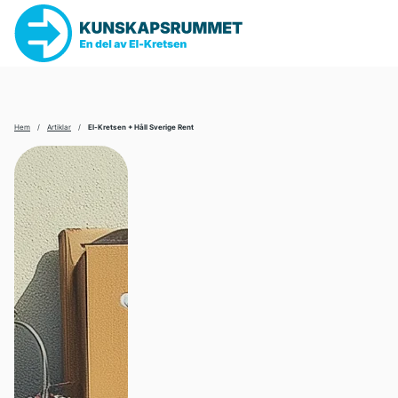
SÖK
EFTER:
Hem
/
Artiklar
/
El-Kretsen + Håll Sverige Rent
Klok på nån minut
Hur funkar det?
Ta hand om dina grejer
Världen, politik och cirkulär ekonomi
Aktuellt
Skolmaterial