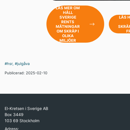
LÄS MER OM
HÅLL
SVERIGE
LÄS 
RENTS
MÄTNINGAR
SKRÄ
OM SKRÄP I
F
OLIKA
MILJÖER
#hsr
,
#julgåva
Publicerad: 2025-02-10
El-Kretsen i Sverige AB
Box 3449
103 69 Stockholm
Adress: