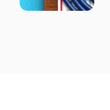
Två miljömässigt väldigt viktiga
producentansvar är för
elutrustning