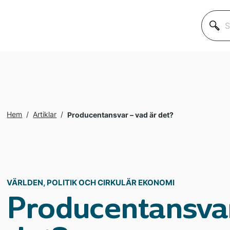
SÖK
EFTER:
Klok på nån min
Hur funkar det?
Hem
/
Artiklar
/
Producentansvar – vad är det?
Ta hand om dina
VÄRLDEN, POLITIK OCH CIRKULÄR EKONOMI
Världen, politik
Producentansvar
Aktuellt