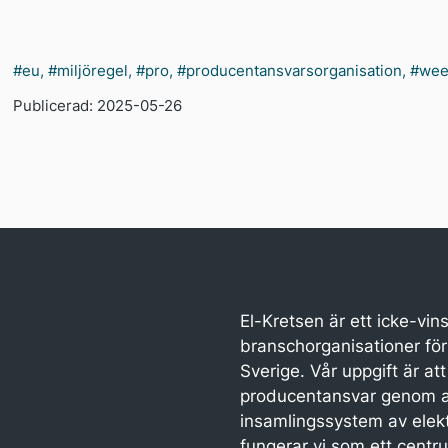
#eu
,
#miljöregel
,
#pro
,
#producentansvarsorganisation
,
#wee
Publicerad: 2025-05-26
El-Kretsen är ett icke-vin
branschorganisationer för 
Sverige. Vår uppgift är att
producentansvar genom at
insamlingssystem av elekt
fungerar vi som ett centr