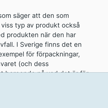
 som säger att den som
en viss typ av produkt också
ed produkten när den har
vfall. I Sverige finns det en
exempel för förpackningar,
svaret (och dess
ut beroende på vad det är för
.5
Producenter
Producenter