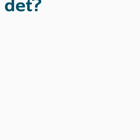
det?
Skolmaterial
Statistik och da