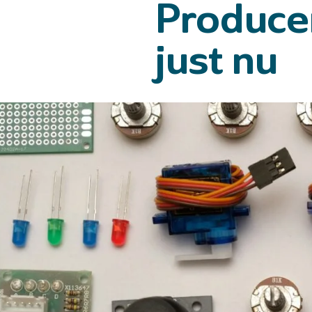
Produce
och batterier
, och det är dessa
producentansvar som El-Kretsen är
experter och specialister inom. Sedan
just nu
Historia o
2001 har vi som Sverige första och
största
producentansvarsorganisation (kallas
kort för PRO) arbetat med att hjälpa
producenter uppfylla sitt
producentansvar för elektronik. 2009
utökades våra tjänster till att också
omfatta batterier. Vi erbjuder en
helhetslösning från när produkten
startar sin livsbana (med deklaration,
rådgivning, statistik och
vidarerapportering till
Naturvårdsverket), till dess att den
blir avfall (med insamling, transport
och återvinning). Smart, eller hur?