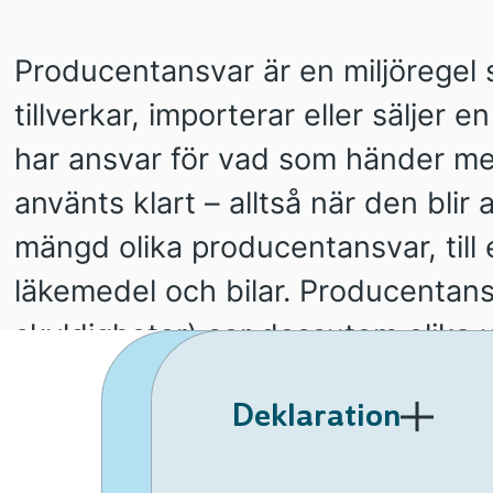
Producentansvar är en miljöregel
tillverkar, importerar eller säljer 
har ansvar för vad som händer m
använts klart – alltså när den blir a
mängd olika producentansvar, till 
läkemedel och bilar. Producentan
skyldigheter) ser dessutom olika 
typ av produkt.
Anslutning
Deklaration
2150
13