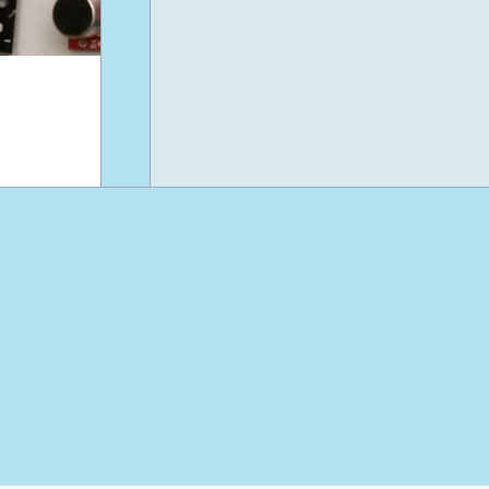
Vill du lära dig mer om El
producentansvaret? Läs vå