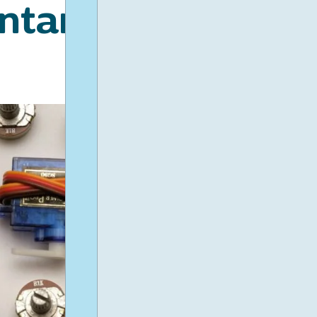
ntansvaret
Antal
Antal 
producenter
elavfal
ch framtid
som är
per
anslutna till
insaml
El-Kretsen
El-Kr
2024
20
Under 1990-talet ökade elektronikanvändningen i 
började se negativa miljöeffekter om elavfallet int
sätt. 2001 införde därför Sverige producentansvar f
2005 trädde EU:s WEEE-direktiv i kraft. Med åren h
ändrats på både nationell nivå och EU-nivå, för att l
strängare klimatkrav. Nu närmast i tid ser vi att Ba
kommer att förnyas vilket bland annat innebär att
uppfylla ökade krav på information till slutanvändar
avfallshanteringsaktörer och återbrukare. EU:s så 
ställer bland annat nya krav på elprodukters repar
ämnesinnehåll. Det händer med andra ord mycket 