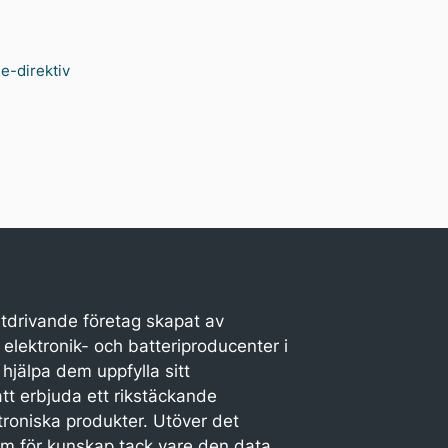
e-direktiv
stdrivande företag skapat av
elektronik- och batteriproducenter i
 hjälpa dem uppfylla sitt
t erbjuda ett rikstäckande
roniska produkter. Utöver det
um för kunskap tack vare den data