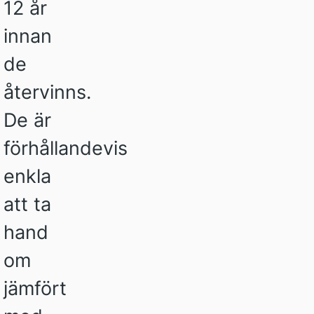
12 år
innan
de
återvinns.
De är
förhållandevis
enkla
att ta
hand
om
jämfört