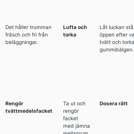
Det håller trumman
Lufta och
Låt luckan stå
fräsch och fri från
torka
öppen efter va
beläggningar.
tvätt och tork
gummibälgen.
Rengör
Ta ut och
Dosera rätt
tvättmedelsfacket
rengör
facket
med jämna
mellanrum