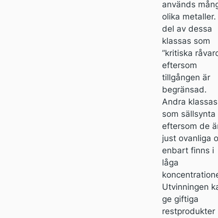
används mån
olika metaller.
del av dessa
klassas som
”kritiska råvar
eftersom
tillgången är
begränsad.
Andra klassas
som sällsynta
eftersom de ä
just ovanliga 
enbart finns i
låga
koncentratione
Utvinningen k
ge giftiga
restprodukter