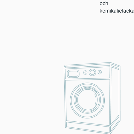
och
kemikalieläck