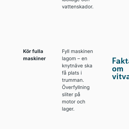
vattenskador.
Kör fulla
Fyll maskinen
maskiner
lagom – en
Fakt
knytnäve ska
om
få plats i
vitv
trumman.
Överfyllning
sliter på
motor och
lager.