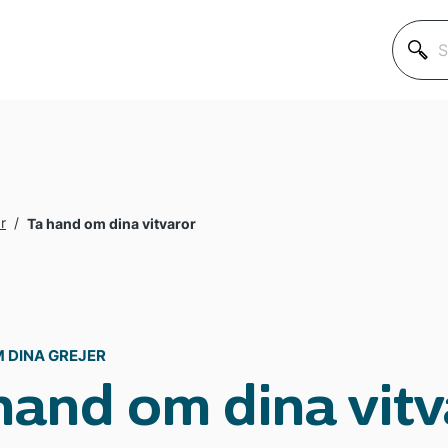
SÖK
EFTER:
Klok på nån min
Hur funkar det?
ar
/
Ta hand om dina vitvaror
Ta hand om dina
 DINA GREJER
Världen, politik
hand om dina vitv
Aktuellt