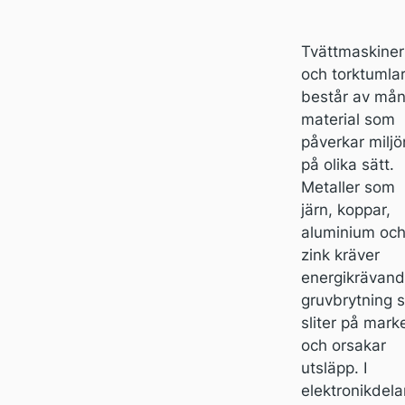
Tvättmaskiner
och torktumla
består av må
material som
påverkar miljö
på olika sätt.
Metaller som
järn, koppar,
aluminium oc
zink kräver
energikrävan
gruvbrytning 
sliter på mark
och orsakar
utsläpp. I
elektronikdela