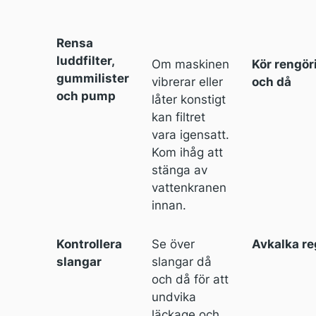
Rensa
luddfilter,
Om maskinen
Kör rengö
gummilister
vibrerar eller
och då
och pump
låter konstigt
kan filtret
vara igensatt.
Kom ihåg att
stänga av
vattenkranen
innan.
Kontrollera
Se över
Avkalka r
slangar
slangar då
och då för att
undvika
läckage och