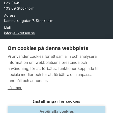
Box 3449
103 69 Stockholm
Adress:
Kammakargatan 7, Stockholm
Mail:
info@el-kretsen.se
El-Kretsen är ett icke-vinstdrivande företag skapat av
Om cookies på denna webbplats
branschorganisationer för elektronik- och batteriproducenter i
Vi använder cookies för att samla in och analysera
Sverige. Vår uppgift är att hjälpa dem uppfylla sitt
producentansvar genom att erbjuda ett rikstäckande
information om webbplatsens prestanda och
insamlingssystem av elektroniska produkter. Utöver det
användning, för att förbättra funktioner kopplade till
fungerar vi som ett centrum för kunskap tack vare den data vi
sociala medier och för att förbättra och anpassa
har som beskriver historia, nuläge och trend kring insamling
innehåll och annonser.
och hantering av elavfall och batterier.
Läs mer
Inställningar för cookies
Avböj alla cookies