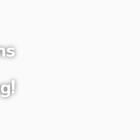
Skolmaterial
Statistik och da
ns
g!