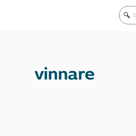
SÖK
EFTER:
Klok på nån min
vinnare
Hur funkar det?
Ta hand om dina
Världen, politik
Aktuellt