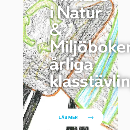
i Natur
&
Miljöboke
årliga
klasstävlin
LÄS MER