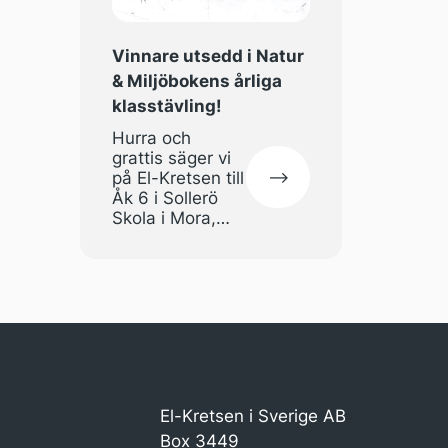
Vinnare utsedd i Natur
& Miljöbokens årliga
klasstävling!
Hurra och
grattis säger vi
på El-Kretsen till
Åk 6 i Sollerö
Skola i Mora,
som med sin
”Hitta Nemo”-
inspirerade
serieteckning
vann årets
klasstävling som
Natur &
Miljöboken
arrangerar
El-Kretsen i Sverige AB
tillsammans
med
Box 3449