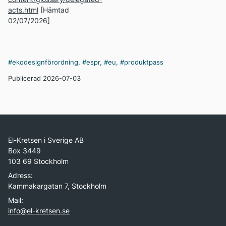
acts.html
[Hämtad
02/07/2026]
#ekodesignförordning
,
#espr
,
#eu
,
#produktpass
Publicerad 2026-07-03
El-Kretsen i Sverige AB
Box 3449
103 69 Stockholm
Adress:
Kammakargatan 7, Stockholm
Mail:
info@el-kretsen.se