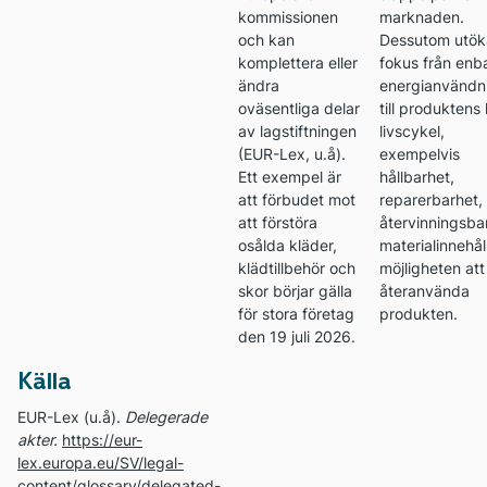
kommissionen
marknaden.
och kan
Dessutom utök
komplettera eller
fokus från enb
ändra
energianvändn
oväsentliga delar
till produktens
av lagstiftningen
livscykel,
(EUR-Lex, u.å).
exempelvis
Ett exempel är
hållbarhet,
att förbudet mot
reparerbarhet,
att förstöra
återvinningsba
osålda kläder,
materialinnehål
klädtillbehör och
möjligheten att
skor börjar gälla
återanvända
för stora företag
produkten.
den 19 juli 2026.
Källa
EUR-Lex (u.å).
Delegerade
akter.
https://eur-
lex.europa.eu/SV/legal-
content/glossary/delegated-