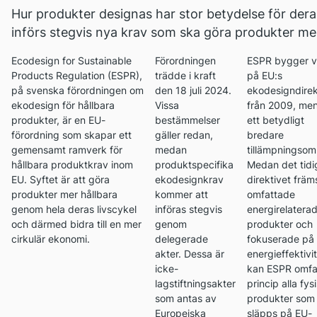
Hur produkter designas har stor betydelse för der
införs stegvis nya krav som ska göra produkter mer 
Ecodesign for Sustainable
Förordningen
ESPR bygger v
Products Regulation (ESPR),
trädde i kraft
på EU:s
på svenska förordningen om
den 18 juli 2024.
ekodesigndirek
ekodesign för hållbara
Vissa
från 2009, men
produkter, är en EU-
bestämmelser
ett betydligt
förordning som skapar ett
gäller redan,
bredare
gemensamt ramverk för
medan
tillämpningsom
hållbara produktkrav inom
produktspecifika
Medan det tidi
EU. Syftet är att göra
ekodesignkrav
direktivet främ
produkter mer hållbara
kommer att
omfattade
genom hela deras livscykel
införas stegvis
energirelatera
och därmed bidra till en mer
genom
produkter och
cirkulär ekonomi.
delegerade
fokuserade på
akter. Dessa är
energieffektivit
icke-
kan ESPR omfat
lagstiftningsakter
princip alla fys
som antas av
produkter som
Europeiska
släpps på EU-