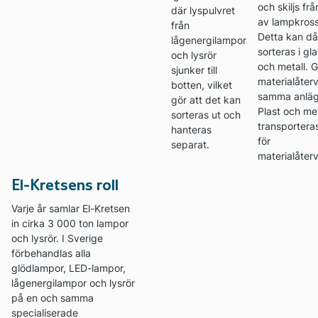
och skiljs fr
där lyspulvret
av lampkross
från
Detta kan då
lågenergilampor
sorteras i gla
och lysrör
och metall. G
sjunker till
materialåter
botten, vilket
samma anläg
gör att det kan
Plast och met
sorteras ut och
transportera
hanteras
för
separat.
materialåter
El-Kretsens roll
Varje år samlar El-Kretsen
in cirka 3 000 ton lampor
och lysrör. I Sverige
förbehandlas alla
glödlampor, LED-lampor,
lågenergilampor och lysrör
på en och samma
specialiserade