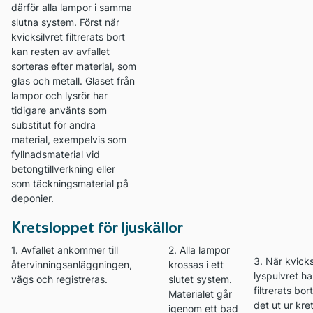
därför alla lampor i samma
slutna system. Först när
kvicksilvret filtrerats bort
kan resten av avfallet
sorteras efter material, som
glas och metall. Glaset från
lampor och lysrör har
tidigare använts som
substitut för andra
material, exempelvis som
fyllnadsmaterial vid
betongtillverkning eller
som täckningsmaterial på
deponier.
Kretsloppet för ljuskällor
1. Avfallet ankommer till
2. Alla lampor
3. När kvicksi
återvinningsanläggningen,
krossas i ett
lyspulvret ha
vägs och registreras.
slutet system.
filtrerats bor
Materialet går
det ut ur kre
igenom ett bad