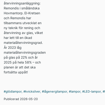
återvinningsanläggning:
Remondis i småländska
Hovmantorp.
El-Kretsen
och Remondis har
tillsammans utvecklat en
ny teknik för rening och
återvinning av glas, vilket
har lett till en ökad
materialåtervinningsgrad.
År 2023 låg
materialåtervinningsgraden
på glas på 22% och år
2025 på hela 58% – och
planen är att det ska
fortsätta uppåt!
#glödlampor
,
#kvicksilver
,
#lågenergilampor
,
#lampor
,
#LED-lampor
,
#
Publicerad 2026-05-20