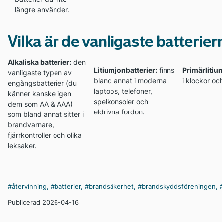
längre använder.
Vilka är de vanligaste batterie
Alkaliska batterier:
den
Litiumjonbatterier:
finns
Primärlitiu
vanligaste typen av
bland annat i moderna
i klockor oc
engångsbatterier (du
laptops, telefoner,
känner kanske igen
spelkonsoler och
dem som AA & AAA)
eldrivna fordon.
som bland annat sitter i
brandvarnare,
fjärrkontroller och olika
leksaker.
#återvinning
,
#batterier
,
#brandsäkerhet
,
#brandskyddsföreningen
,
Publicerad 2026-04-16