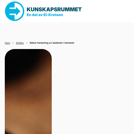
SÖK
EFTER:
Hem
/
Artiklar
/
Säker hantering av batterier i hemmet
Klok på nån minut
Hur funkar det?
Ta hand om dina grejer
Världen, politik och cirkulär ekonomi
Aktuellt
Skolmaterial