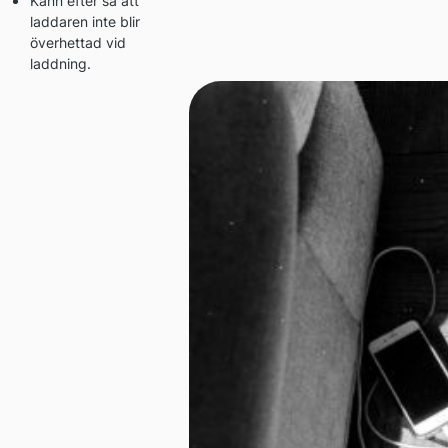
Känn efter så att
laddaren inte blir
överhettad vid
laddning.