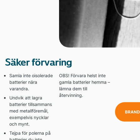
Säker förvaring
Samla inte oisolerade
OBS! Förvara helst inte
batterier nära
gamla batterier hemma –
varandra.
lämna dem till
återvinning.
Undvik att lagra
batterier tillsammans
med metallföremål,
BRAND
exempelvis nycklar
och mynt.
Tejpa för polerna på
batterier du inte