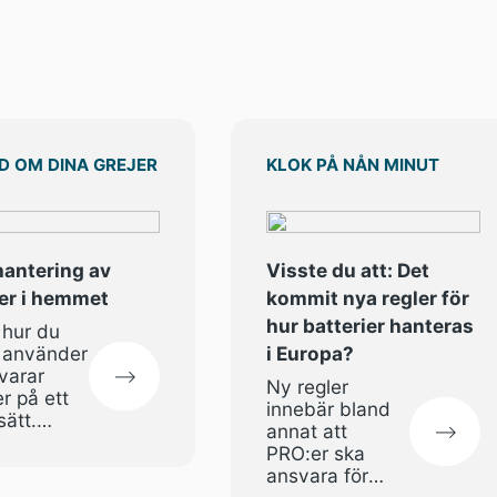
D OM DINA GREJER
KLOK PÅ NÅN MINUT
hantering av
Visste du att: Det
ier i hemmet
kommit nya regler för
hur batterier hanteras
 hur du
i Europa?
, använder
varar
Ny regler
er på ett
innebär bland
sätt.
annat att
ips som
PRO:er ska
r
ansvara för
isken och