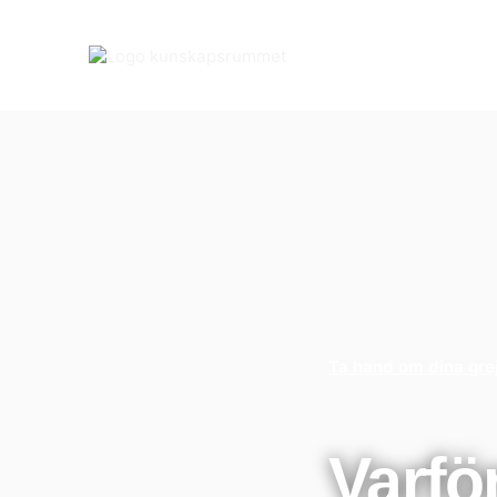
Ta hand om dina gre
Varfö