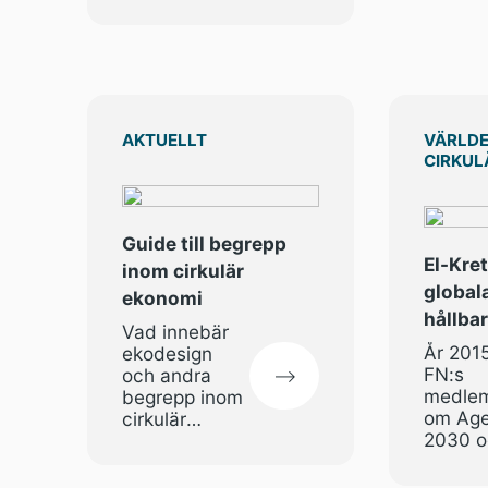
och vill bidra
gör dit
till
tryggar
omställningen.
Återvinning av
batterier och
elektronik
spelar en
AKTUELLT
VÄRLDE
viktig roll i den
CIRKUL
cirkulära
framtiden.
Guide till begrepp
El-Kre
inom cirkulär
global
ekonomi
hållba
Vad innebär
År 201
ekodesign
FN:s
och andra
medlem
begrepp inom
om Ag
cirkulär
2030 o
ekonomi? Här
globala
förklaras
hållba
centrala