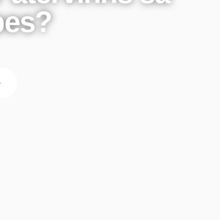
pes?
Skolmaterial
Statistik och da