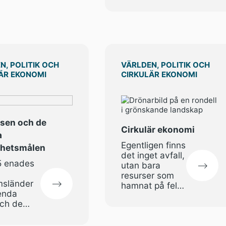
insamling,
t hem
transport och
e.
säker hantering
av batterier,
samt utveckla
återvinning
enligt nya mål
N, POLITIK OCH
VÄRLDEN, POLITIK OCH
utan deponi
ÄR EKONOMI
CIRKULÄR EKONOMI
eller
energiutvinning.
tsen och de
Cirkulär ekonomi
a
Egentligen finns
rhetsmålen
det inget avfall,
5 enades
utan bara
resurser som
sländer
hamnat på fel
enda
plats. Men
ch de
samhället i
stort präglas
rhetsmålen
fortfarande av