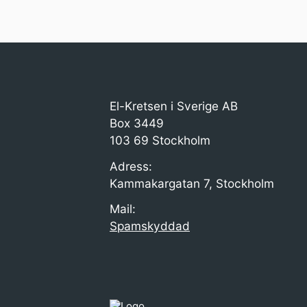
(på eng
termer enligt
Sustai
ICC:s
Develo
ramverk.
Goals),
gemen
agenda
hållbar
El-Kretsen i Sverige AB
utveckl
Agenda
Box 3449
av 17 m
103 69 Stockholm
delmål
230 ind
Adress:
för soci
Kammakargatan 7, Stockholm
ekonom
miljöm
Mail:
hållbar
Spamskyddad
av del
berör 
och El
kärnom
cirkulä
är rele