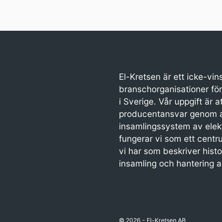
.
ett ekonomiskt
nable
system där
pment
resurser
 en
utvinns för att
sam
tillverka saker
 för
som oftast
försvinner ur
El-Kretsen är ett icke-vi
ing.
kretsloppet när
n består
de är uttjänta.
branschorganisationer för
ål, 169
i Sverige. Vår uppgift är a
 och drygt
producentansvar genom at
ikatorer
insamlingssystem av elek
al,
isk och
fungerar vi som ett cent
ässig
vi har som beskriver histo
het. Flera
insamling och hantering av
målen
varandra
-Kretsens
råde,
r ekonomi,
vant för
© 2026 - El-Kretsen AB