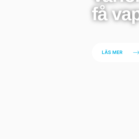
få va
LÄS MER