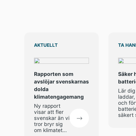
AKTUELLT
TA HAN
Rapporten som
Säker 
avslöjar svenskarnas
batter
dolda
Lär dig
klimatengagemang
laddar
och för
Ny rapport
batteri
visar att fler
säkert 
svenskar än vi
Enkla t
tror bryr sig
minska
om klimatet
brandr