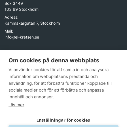
Box 3449
103 69 Stockholm
Adress:
Kammakargatan 7, Stockholm
Mail:
info@el-kretsen.se
El-Kretsen är ett icke-vinstdrivande företag skapat av
branschorganisationer för elektronik- och batteriproducenter i
Om cookies på denna webbplats
Sverige. Vår uppgift är att hjälpa dem uppfylla sitt
Vi använder cookies för att samla in och analysera
producentansvar genom att erbjuda ett rikstäckande
insamlingssystem av elektroniska produkter. Utöver det
information om webbplatsens prestanda och
fungerar vi som ett centrum för kunskap tack vare den data vi
användning, för att förbättra funktioner kopplade till
har som beskriver historia, nuläge och trend kring insamling
sociala medier och för att förbättra och anpassa
och hantering av elavfall och batterier.
innehåll och annonser.
Läs mer
Inställningar för cookies