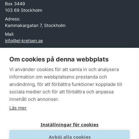
Box 3449
103 69 Stockholm
Adress:
Kammakargatan 7, Stockholm
Mail:
info@el-kretsen.se
El-Kretsen är ett icke-vinstdrivande företag skapat av
Om cookies på denna webbplats
branschorganisationer för elektronik- och batteriproducenter i
Vi använder cookies för att samla in och analysera
Sverige. Vår uppgift är att hjälpa dem uppfylla sitt
producentansvar genom att erbjuda ett rikstäckande
information om webbplatsens prestanda och
insamlingssystem av elektroniska produkter. Utöver det
användning, för att förbättra funktioner kopplade till
fungerar vi som ett centrum för kunskap tack vare den data vi
sociala medier och för att förbättra och anpassa
har som beskriver historia, nuläge och trend kring insamling
innehåll och annonser.
och hantering av elavfall och batterier.
Läs mer
Inställningar för cookies
Avböj alla cookies